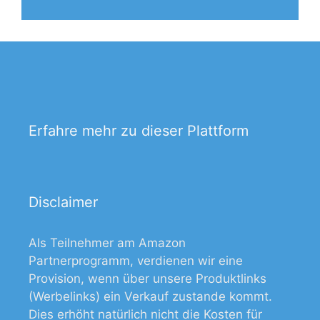
Erfahre mehr zu dieser Plattform
Disclaimer
Als Teilnehmer am Amazon
Partnerprogramm, verdienen wir eine
Provision, wenn über unsere Produktlinks
(Werbelinks) ein Verkauf zustande kommt.
Dies erhöht natürlich nicht die Kosten für