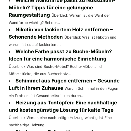
Welche Wandfarbe passt zu Nussbaum-
Möbeln? Tipps für eine gelungene
Raumgestaltung
Überblick Warum ist die Wahl der
Wandfarbe wichtig? Bei der...
Nikotin von lackiertem Holz entfernen –
Schonende Methoden
Überblick Was ist Nikotin und
warum ist es auf lackiertem...
Welche Farbe passt zu Buche-Möbeln?
Ideen für eine harmonische Einrichtung
Überblick Was sind Buche-Möbel? Buche-Möbel sind
Möbelstücke, die aus Buchenholz...
Schimmel aus Fugen entfernen – Gesunde
Luft in Ihrem Zuhause
Warum Schimmel in den Fugen
ein Problem ist Gesundheitsrisiken durch...
Heizung aus Tontöpfen: Eine nachhaltige
und kostengünstige Lösung für kalte Tage
Überblick Warum eine nachhaltige Heizung wichtig ist Eine
nachhaltige Heizung...