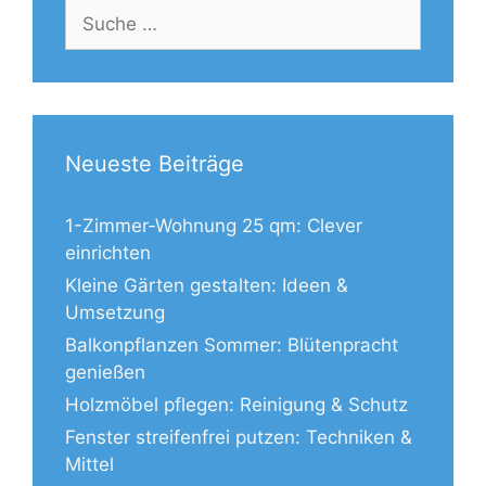
Suche
nach:
Neueste Beiträge
1-Zimmer-Wohnung 25 qm: Clever
einrichten
Kleine Gärten gestalten: Ideen &
Umsetzung
Balkonpflanzen Sommer: Blütenpracht
genießen
Holzmöbel pflegen: Reinigung & Schutz
Fenster streifenfrei putzen: Techniken &
Mittel