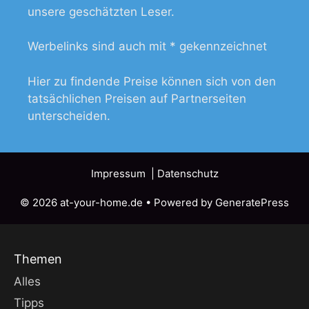
unsere geschätzten Leser.
Werbelinks sind auch mit * gekennzeichnet
Hier zu findende Preise können sich von den
tatsächlichen Preisen auf Partnerseiten
unterscheiden.
Impressum
| Datenschutz
© 2026 at-your-home.de
• Powered by
GeneratePress
Themen
Alles
Tipps