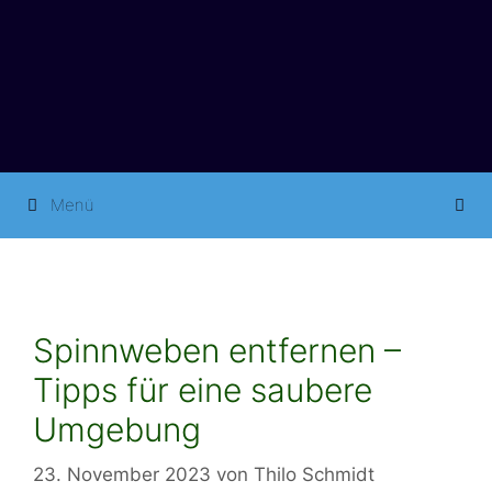
Springe
zum
Inhalt
Menü
Spinnweben entfernen –
Tipps für eine saubere
Umgebung
23. November 2023
von
Thilo Schmidt