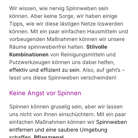
Wir wissen, wie nervig Spinnweben sein
können. Aber keine Sorge, wir haben einige
Tipps, wie wir diese lästigen Netze loswerden
können. Mit ein paar einfachen Hausmitteln und
vorbeugenden Maßnahmen können wir unsere
Räume spinnwebenfrei halten.
Stilvolle
Kombinationen
von Reinigungsmitteln und
Putzwerkzeugen können uns dabei helfen,
effektiv und effizient zu sein
. Also, auf geht’s –
lasst uns diese Spinnweben verschwinden!
Keine Angst vor Spinnen
Spinnen können gruselig sein, aber wir lassen
uns nicht von ihnen einschüchtern. Mit ein paar
einfachen Maßnahmen können wir
Spinnweben
entfernen und eine saubere Umgebung
schaffen
.
Pflanzregal