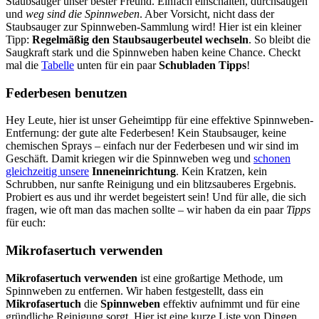
Staubsauger unser bester Freund. Einfach einschalten, durchsaugen
und
weg sind die Spinnweben
. Aber Vorsicht, nicht dass der
Staubsauger zur Spinnweben-Sammlung wird! Hier ist ein kleiner
Tipp:
Regelmäßig den Staubsaugerbeutel wechseln
. So bleibt die
Saugkraft stark und die Spinnweben haben keine Chance. Checkt
mal die
Tabelle
unten für ein paar
Schubladen Tipps
!
Federbesen benutzen
Hey Leute, hier ist unser Geheimtipp für eine effektive Spinnweben-
Entfernung: der gute alte Federbesen! Kein Staubsauger, keine
chemischen Sprays – einfach nur der Federbesen und wir sind im
Geschäft. Damit kriegen wir die Spinnweben weg und
schonen
gleichzeitig unsere
Inneneinrichtung
. Kein Kratzen, kein
Schrubben, nur sanfte Reinigung und ein blitzsauberes Ergebnis.
Probiert es aus und ihr werdet begeistert sein! Und für alle, die sich
fragen, wie oft man das machen sollte – wir haben da ein paar
Tipps
für euch:
Mikrofasertuch verwenden
Mikrofasertuch verwenden
ist eine großartige Methode, um
Spinnweben zu entfernen. Wir haben festgestellt, dass ein
Mikrofasertuch
die
Spinnweben
effektiv aufnimmt und für eine
gründliche Reinigung sorgt. Hier ist eine kurze Liste von Dingen,