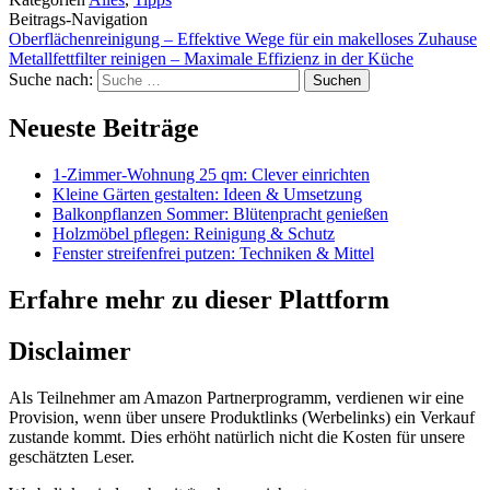
Beitrags-Navigation
Oberflächenreinigung – Effektive Wege für ein makelloses Zuhause
Metallfettfilter reinigen – Maximale Effizienz in der Küche
Suche nach:
Neueste Beiträge
1-Zimmer-Wohnung 25 qm: Clever einrichten
Kleine Gärten gestalten: Ideen & Umsetzung
Balkonpflanzen Sommer: Blütenpracht genießen
Holzmöbel pflegen: Reinigung & Schutz
Fenster streifenfrei putzen: Techniken & Mittel
Erfahre mehr zu dieser Plattform
Disclaimer
Als Teilnehmer am Amazon Partnerprogramm, verdienen wir eine
Provision, wenn über unsere Produktlinks (Werbelinks) ein Verkauf
zustande kommt. Dies erhöht natürlich nicht die Kosten für unsere
geschätzten Leser.