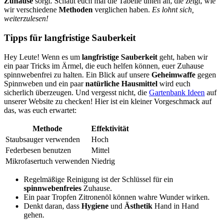
Zuhause
sorgt. Schaut euch mal die Tabelle unten an, die zeigt, wie
wir verschiedene
Methoden
verglichen haben.
Es lohnt sich,
weiterzulesen!
Tipps für langfristige Sauberkeit
Hey Leute! Wenn es um
langfristige Sauberkeit
geht, haben wir
ein paar Tricks im Ärmel, die euch helfen können, euer Zuhause
spinnwebenfrei zu halten. Ein Blick auf unsere
Geheimwaffe
gegen
Spinnweben und ein paar
natürliche Hausmittel
wird euch
sicherlich überzeugen. Und vergesst nicht, die
Gartenbank Ideen
auf
unserer Website zu checken! Hier ist ein kleiner Vorgeschmack auf
das, was euch erwartet:
Methode
Effektivität
Staubsauger verwenden
Hoch
Federbesen benutzen
Mittel
Mikrofasertuch verwenden
Niedrig
Regelmäßige Reinigung ist der Schlüssel für ein
spinnwebenfreies
Zuhause.
Ein paar Tropfen Zitronenöl können wahre Wunder wirken.
Denkt daran, dass
Hygiene
und
Ästhetik
Hand in Hand
gehen.