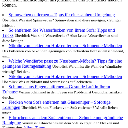
können.
Spinnweben entfernen – Tipps für eine saubere Umgebung
Überblick Was sind Spinnweben? Spinnweben sind diese nervigen, klebrigen
Fäden,...
So entfernen Sie Wasserflecken von Ihrem Sofa: Tipps und
Tricks
Überblick Was sind Wasserflecken? Also Leute, Wasserflecken sind
diese lästigen...
Nikotin von lackiertem Holz entfernen – Schonende Methoden
Das Entfernen von Nikotinablagerungen von lackiertem Holz ist entscheidend,
um...
Welche Wandfarbe passt zu Nussbaum-Möbeln? Tipps für eine
gelungene Raumgestaltung
Überblick Warum ist die Wahl der Wandfarbe
wichtig? Bei der...
Nikotin von lackiertem Holz entfernen – Schonende Methoden
Überblick Was ist Nikotin und warum ist es auf lackiertem...
Schimmel aus Fugen entfernen – Gesunde Luft in Ihrem
Zuhause
Warum Schimmel in den Fugen ein Problem ist Gesundheitsrisiken
durch...
Flecken vom Sofa entfernen mit Glasreiniger – Sofortige
Lösungen
Überblick Warum Flecken vom Sofa entfernen? Wir alle lieben
unser...
Erbrochenes aus dem Sofa entfernen – Schnelle und gründliche
Reinigung
Warum ist Erbrochenes auf dem Sofa so ärgerlich? Flecken und...
Kategorien
Alles
,
Tipps