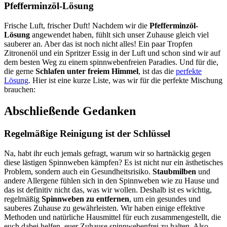
Pfefferminzöl-Lösung
Frische Luft, frischer Duft! Nachdem wir die
Pfefferminzöl-
Lösung
angewendet haben, fühlt sich unser Zuhause gleich viel
sauberer an. Aber das ist noch nicht alles! Ein paar Tropfen
Zitronenöl und ein Spritzer Essig in der Luft und schon sind wir auf
dem besten Weg zu einem spinnwebenfreien Paradies. Und für die,
die gerne
Schlafen unter freiem Himmel
, ist das die
perfekte
Lösung
. Hier ist eine kurze Liste, was wir für die perfekte Mischung
brauchen:
Abschließende Gedanken
Regelmäßige Reinigung ist der Schlüssel
Na, habt ihr euch jemals gefragt, warum wir so hartnäckig gegen
diese lästigen Spinnweben kämpfen? Es ist nicht nur ein ästhetisches
Problem, sondern auch ein Gesundheitsrisiko.
Staubmilben
und
andere Allergene fühlen sich in den Spinnweben wie zu Hause und
das ist definitiv nicht das, was wir wollen. Deshalb ist es wichtig,
regelmäßig
Spinnweben zu entfernen
, um ein gesundes und
sauberes Zuhause zu gewährleisten. Wir haben einige effektive
Methoden und natürliche Hausmittel für euch zusammengestellt, die
euch dabei helfen, euer Zuhause spinnwebenfrei zu halten. Also,