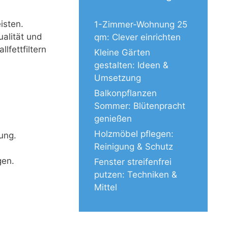
isten.
1-Zimmer-Wohnung 25
ualität und
qm: Clever einrichten
fettfiltern
Kleine Gärten
gestalten: Ideen &
Umsetzung
Balkonpflanzen
Sommer: Blütenpracht
genießen
Holzmöbel pflegen:
ung.
Reinigung & Schutz
gen.
Fenster streifenfrei
putzen: Techniken &
Mittel