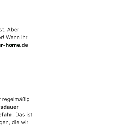
st. Aber
r! Wenn ihr
ur-home
.de
r regelmäßig
nsdauer
efahr
. Das ist
gen, die wir