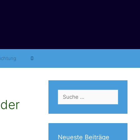
richtung
Suche
 der
nach:
Neueste Beiträge