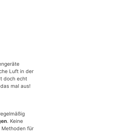
engeräte
che Luft in der
st doch echt
 das mal aus!
 regelmäßig
gen
. Keine
n Methoden für