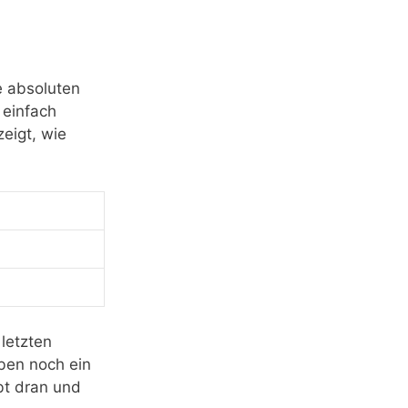
 absoluten
t einfach
zeigt, wie
 letzten
aben noch ein
ibt dran und