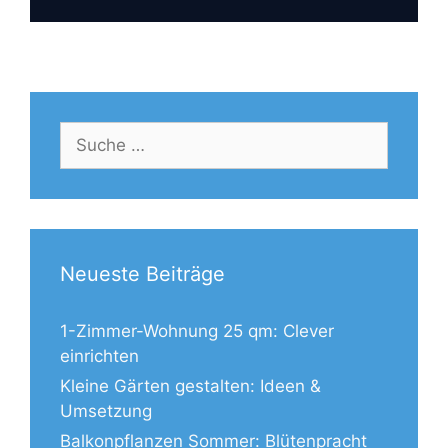
Suche
nach:
Neueste Beiträge
1-Zimmer-Wohnung 25 qm: Clever
einrichten
Kleine Gärten gestalten: Ideen &
Umsetzung
Balkonpflanzen Sommer: Blütenpracht