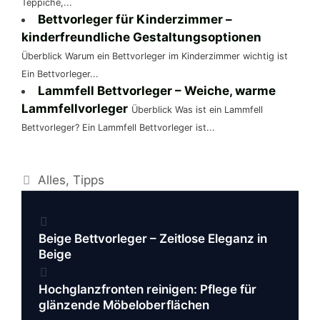
Teppiche,...
Bettvorleger für Kinderzimmer –
kinderfreundliche Gestaltungsoptionen
Überblick Warum ein Bettvorleger im Kinderzimmer wichtig ist
Ein Bettvorleger...
Lammfell Bettvorleger – Weiche, warme
Lammfellvorleger
Überblick Was ist ein Lammfell
Bettvorleger? Ein Lammfell Bettvorleger ist...
Kategorien
Alles
,
Tipps
Beitrags-
Navigation
Beige Bettvorleger – Zeitlose Eleganz in
Beige
Hochglanzfronten reinigen: Pflege für
glänzende Möbeloberflächen