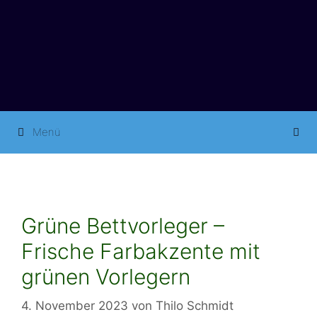
Springe
zum
Inhalt
Menü
Grüne Bettvorleger –
Frische Farbakzente mit
grünen Vorlegern
4. November 2023
von
Thilo Schmidt