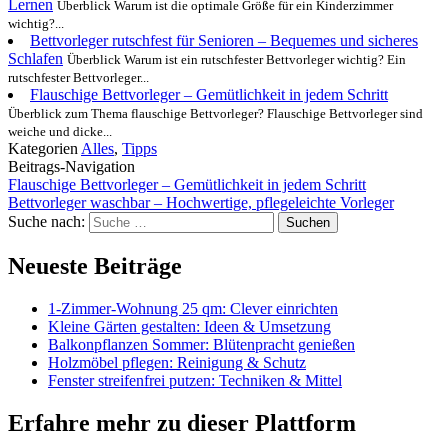
Lernen
Überblick Warum ist die optimale Größe für ein Kinderzimmer
wichtig?...
Bettvorleger rutschfest für Senioren – Bequemes und sicheres
Schlafen
Überblick Warum ist ein rutschfester Bettvorleger wichtig? Ein
rutschfester Bettvorleger...
Flauschige Bettvorleger – Gemütlichkeit in jedem Schritt
Überblick zum Thema flauschige Bettvorleger? Flauschige Bettvorleger sind
weiche und dicke...
Kategorien
Alles
,
Tipps
Beitrags-Navigation
Flauschige Bettvorleger – Gemütlichkeit in jedem Schritt
Bettvorleger waschbar – Hochwertige, pflegeleichte Vorleger
Suche nach:
Neueste Beiträge
1-Zimmer-Wohnung 25 qm: Clever einrichten
Kleine Gärten gestalten: Ideen & Umsetzung
Balkonpflanzen Sommer: Blütenpracht genießen
Holzmöbel pflegen: Reinigung & Schutz
Fenster streifenfrei putzen: Techniken & Mittel
Erfahre mehr zu dieser Plattform