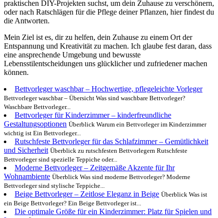
praktischen DIY-Projekten suchst, um dein Zuhause zu verschönern,
oder nach Ratschlägen für die Pflege deiner Pflanzen, hier findest du
die Antworten.
Mein Ziel ist es, dir zu helfen, dein Zuhause zu einem Ort der
Entspannung und Kreativität zu machen. Ich glaube fest daran, dass
eine ansprechende Umgebung und bewusste
Lebensstilentscheidungen uns glücklicher und zufriedener machen
können.
Bettvorleger waschbar – Hochwertige, pflegeleichte Vorleger
Bettvorleger waschbar – Übersicht Was sind waschbare Bettvorleger?
Waschbare Bettvorleger...
Bettvorleger für Kinderzimmer – kinderfreundliche
Gestaltungsoptionen
Überblick Warum ein Bettvorleger im Kinderzimmer
wichtig ist Ein Bettvorleger...
Rutschfeste Bettvorleger für das Schlafzimmer – Gemütlichkeit
und Sicherheit
Überblick zu rutschfesten Bettvorlegern Rutschfeste
Bettvorleger sind spezielle Teppiche oder...
Moderne Bettvorleger – Zeitgemäße Akzente für Ihr
Wohnambiente
Überblick Was sind moderne Bettvorleger? Moderne
Bettvorleger sind stylische Teppiche...
Beige Bettvorleger – Zeitlose Eleganz in Beige
Überblick Was ist
ein Beige Bettvorleger? Ein Beige Bettvorleger ist...
Die optimale Größe für ein Kinderzimmer: Platz für Spielen und