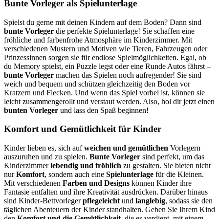
Bunte Vorleger als Spielunterlage
Spielst du gerne mit deinen Kindern auf dem Boden? Dann sind
bunte Vorleger
die perfekte Spielunterlage! Sie schaffen eine
fröhliche und farbenfrohe Atmosphäre im Kinderzimmer. Mit
verschiedenen Mustern und Motiven wie Tieren, Fahrzeugen oder
Prinzessinnen sorgen sie für endlose Spielmöglichkeiten. Egal, ob
du Memory spielst, ein Puzzle legst oder eine Runde Autos fährst –
bunte Vorleger
machen das Spielen noch aufregender! Sie sind
weich und bequem und schützen gleichzeitig den Boden vor
Kratzern und Flecken. Und wenn das Spiel vorbei ist, können sie
leicht zusammengerollt und verstaut werden. Also, hol dir jetzt einen
bunten Vorleger
und lass den Spaß beginnen!
Komfort und Gemütlichkeit für Kinder
Kinder lieben es, sich auf
weichen und gemütlichen
Vorlegern
auszuruhen und zu spielen.
Bunte Vorleger
sind perfekt, um das
Kinderzimmer
lebendig und fröhlich
zu gestalten. Sie bieten nicht
nur
Komfort
, sondern auch eine
Spielunterlage
für die Kleinen.
Mit verschiedenen
Farben und Designs
können Kinder ihre
Fantasie entfalten und ihre Kreativität ausdrücken. Darüber hinaus
sind Kinder-Bettvorleger
pflegeleicht
und
langlebig
, sodass sie den
täglichen Abenteuern der Kinder standhalten. Geben Sie Ihrem Kind
den
Komfort und die Gemütlichkeit
, die es verdient, mit einem