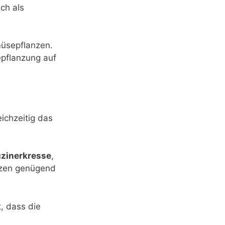
ch als
müsepflanzen.
epflanzung auf
eichzeitig das
uzinerkresse
,
anzen genügend
, dass die