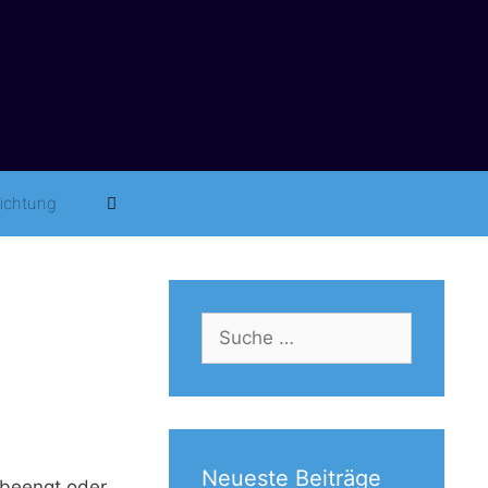
richtung
Suche
nach:
Neueste Beiträge
 beengt oder