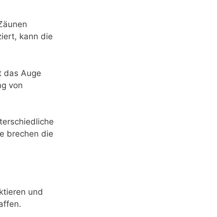
 Zäunen
iert, kann die
kt das Auge
ng von
terschiedliche
te brechen die
ktieren und
affen.