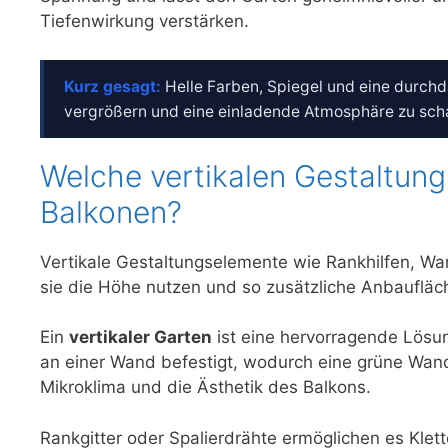
Tiefenwirkung verstärken.
Kurz gesagt:
Helle Farben, Spiegel und eine durchd
vergrößern und eine einladende Atmosphäre zu sch
Welche vertikalen Gestaltun
Balkonen?
Vertikale Gestaltungselemente wie Rankhilfen, W
sie die Höhe nutzen und so zusätzliche Anbaufläc
Ein
vertikaler Garten
ist eine hervorragende Lösu
an einer Wand befestigt, wodurch eine grüne Wand 
Mikroklima und die Ästhetik des Balkons.
Rankgitter oder Spalierdrähte ermöglichen es Klet