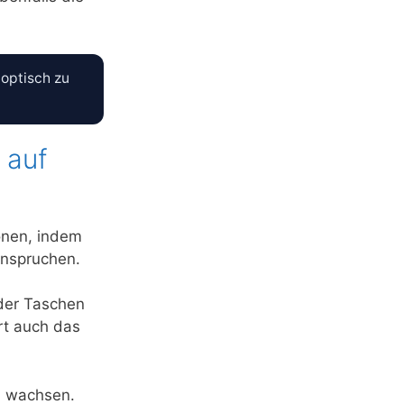
 optisch zu
 auf
onen, indem
anspruchen.
der Taschen
rt auch das
zu wachsen.