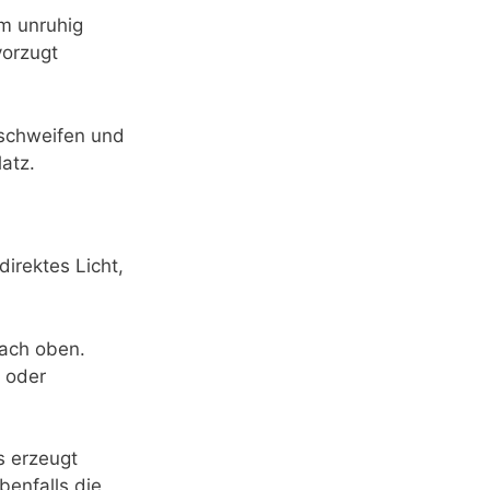
um unruhig
vorzugt
 schweifen und
atz.
direktes Licht,
nach oben.
n oder
s erzeugt
benfalls die