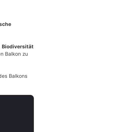
ische
e
Biodiversität
en Balkon zu
des Balkons