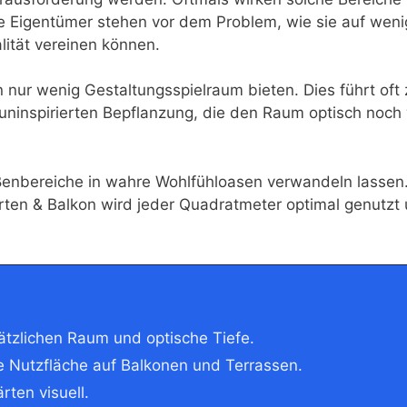
ele Eigentümer stehen vor dem Problem, wie sie auf wen
lität vereinen können.
 nur wenig Gestaltungsspielraum bieten. Dies führt oft 
uninspirierten Bepflanzung, die den Raum optisch noch 
Außenbereiche in wahre Wohlfühloasen verwandeln lassen.
ten & Balkon wird jeder Quadratmeter optimal genutzt 
ätzlichen Raum und optische Tiefe.
e Nutzfläche auf Balkonen und Terrassen.
rten visuell.