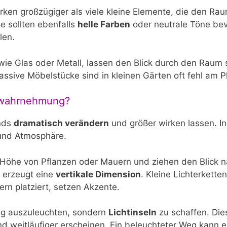
rken großzügiger als viele kleine Elemente, die den Ra
e sollten ebenfalls
helle Farben
oder neutrale Töne be
len.
, wie Glas oder Metall, lassen den Blick durch den Raum
sive Möbelstücke sind in kleinen Gärten oft fehl am Pl
umwahrnehmung?
ends
dramatisch verändern
und größer wirken lassen. In
 und Atmosphäre.
 Höhe von Pflanzen oder Mauern und ziehen den Blick 
 erzeugt eine
vertikale Dimension
. Kleine Lichterkette
rn platziert, setzen Akzente.
ßig auszuleuchten, sondern
Lichtinseln
zu schaffen. Die
 weitläufiger erscheinen. Ein beleuchteter Weg kann e