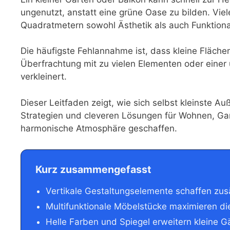
ungenutzt, anstatt eine grüne Oase zu bilden. Vi
Quadratmetern sowohl Ästhetik als auch Funktiona
Die häufigste Fehlannahme ist, dass kleine Flächen
Überfrachtung mit zu vielen Elementen oder einer 
verkleinert.
Dieser Leitfaden zeigt, wie sich selbst kleinste 
Strategien und cleveren Lösungen für Wohnen, Gar
harmonische Atmosphäre geschaffen.
Kurz zusammengefasst
Vertikale Gestaltungselemente schaffen zus
Multifunktionale Möbelstücke maximieren di
Helle Farben und Spiegel erweitern kleine Gä