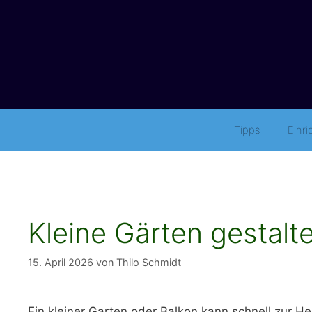
Springe
zum
Inhalt
Tipps
Einr
Kleine Gärten gestal
15. April 2026
von
Thilo Schmidt
Ein kleiner Garten oder Balkon kann schnell zur 