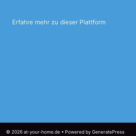
Erfahre mehr zu dieser Plattform
© 2026 at-your-home.de
• Powered by
GeneratePress