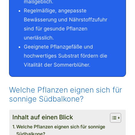
maßgeblich.
Regelmäßige, angepasste
Bewässerung und Nährstoffzufuhr
sind für gesunde Pflanzen
unerlässlich.
Geeignete Pflanzgefäße und
hochwertiges Substrat fördern die
Vitalität der Sommerblüher.
Welche Pflanzen eignen sich für
sonnige Südbalkone?
Inhalt auf einen Blick
Welche Pflanzen eignen sich für sonnige
Südbalkone?