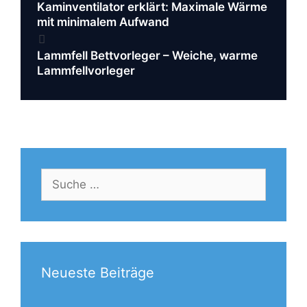
Navigation
Kaminventilator erklärt: Maximale Wärme
mit minimalem Aufwand
Lammfell Bettvorleger – Weiche, warme
Lammfellvorleger
Suche
nach:
Neueste Beiträge