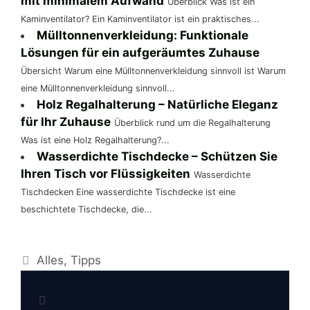
mit minimalem Aufwand
Überblick Was ist ein
Kaminventilator? Ein Kaminventilator ist ein praktisches...
Mülltonnenverkleidung: Funktionale
Lösungen für ein aufgeräumtes Zuhause
Übersicht Warum eine Mülltonnenverkleidung sinnvoll ist Warum
eine Mülltonnenverkleidung sinnvoll...
Holz Regalhalterung – Natürliche Eleganz
für Ihr Zuhause
Überblick rund um die Regalhalterung
Was ist eine Holz Regalhalterung?...
Wasserdichte Tischdecke – Schützen Sie
Ihren Tisch vor Flüssigkeiten
Wasserdichte
Tischdecken Eine wasserdichte Tischdecke ist eine
beschichtete Tischdecke, die...
Kategorien
Alles
,
Tipps
Beitrags-